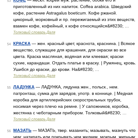
КОФЕ
— нескл. кофей муж. растение, бобки его и
53
приготовленный из них напиток. Coffea arabica. Шведский
кофе, растение Astragalus boeticum. Кофе ржаной.
цикорный, морковный и пр. пережигаемый из этих веществ,
взамен кофе, кофейный, к кофе относящийся&#8230; …
Толковый словарь Даля
КРАСКА
— жен. красный цвет, краснота, краснина. | Всякое
54
вещество, служащее для крашения, для окраски во все
цвета. Краска масляная, водяная или клеевая; краски
сухие, карандаши. Отдать платье в краску. | Румянец, кровь.
Ушибся до краски, до крови. На&#8230; …
Толковый словарь Даля
ЛАДУНКА
— ЛАДУНКА, лядунка жен., польск., нем.
55
патронташ, сумка для зарядов, употр. в коннице. | Медная
коробка для артиллерийских скорострельных трубок,
носимая через плечо на ремне. | У сапожников, коробка,
жестянка с чеботарным прибором. Толковый&#8230; …
Толковый словарь Даля
МАЗАТЬ
— МАЗАТЬ, твер. мазанить; мазывать, мазнуть что
56
чем; натирать или покрывать чем жидким, мокрым, жирным: