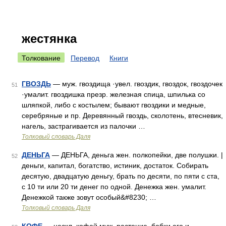
жестянка
Толкование
Перевод
Книги
ГВОЗДЬ
— муж. гвоздища ·увел. гвоздик, гвоздок, гвоздочек
51
·умалит. гвоздишка презр. железная спица, шпилька со
шляпкой, либо с костылем; бывают гвоздики и медные,
серебряные и пр. Деревянный гвоздь, сколотень, втесневик,
нагель, застрагивается из палочки …
Толковый словарь Даля
ДЕНЬГА
— ДЕНЬГА, деньга жен. полкопейки, две полушки. |
52
деньги, капитал, богатство, истиник, достаток. Собирать
десятую, двадцатую деньгу, брать по десяти, по пяти с ста,
с 10 ти или 20 ти денег по одной. Денежка жен. умалит.
Денежкой также зовут особый&#8230; …
Толковый словарь Даля