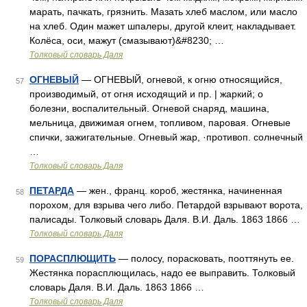
марать, пачкать, грязнить. Мазать хлеб маслом, или масло
на хлеб. Один мажет шпалеры, другой клеит, накладывает.
Колёса, оси, мажут (смазывают)&#8230; …
Толковый словарь Даля
ОГНЕВЫЙ
— ОГНЕВЫЙ, огневой, к огню относящийся,
57
производимый, от огня исходящий и пр. | жаркий; о
болезни, воспалительный. Огневой снаряд, машина,
мельница, движимая огнем, топливом, паровая. Огневые
спички, зажигательные. Огневый жар, ·противоп. солнечный
…
Толковый словарь Даля
ПЕТАРДА
— жен., франц. короб, жестянка, начиненная
58
порохом, для взрыва чего либо. Петардой взрывают ворота,
палисады. Толковый словарь Даля. В.И. Даль. 1863 1866 …
Толковый словарь Даля
ПОРАСПЛЮЩИТЬ
— полосу, порасковать, пооттянуть ее.
59
Жестянка порасплющилась, надо ее выправить. Толковый
словарь Даля. В.И. Даль. 1863 1866 …
Толковый словарь Даля