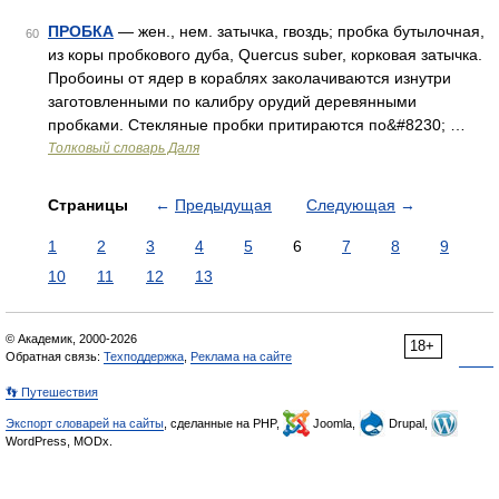
ПРОБКА
— жен., нем. затычка, гвоздь; пробка бутылочная,
60
из коры пробкового дуба, Quercus suber, корковая затычка.
Пробоины от ядер в кораблях заколачиваются изнутри
заготовленными по калибру орудий деревянными
пробками. Стекляные пробки притираются по&#8230; …
Толковый словарь Даля
Страницы
←
Предыдущая
Следующая
→
1
2
3
4
5
6
7
8
9
10
11
12
13
© Академик, 2000-2026
18+
Обратная связь:
Техподдержка
,
Реклама на сайте
👣 Путешествия
Экспорт словарей на сайты
, сделанные на PHP,
Joomla,
Drupal,
WordPress, MODx.